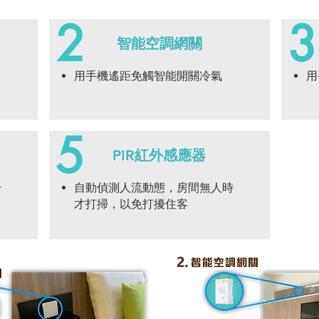
2
3
智能空調網關
用手機遙距免觸智能開關冷氣
用
5
PIR紅外感應器
冷
自動偵測人流動態，房間無人時
才打掃，以免打擾住客