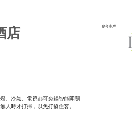
參考客戶
酒店
房燈、冷氣、電視都可免觸智能開關
房無人時才打掃，以免打擾住客。